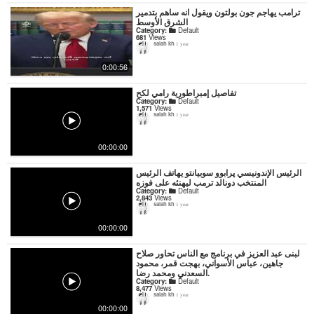
ترامب يهاجم جون بولتون ويقول انه ساهم بتدمير
الشرق الأوسط
Category:
Default
681
Views
salah kh
1 year
0:00:56
تفاصيل إمبراطورية رامي لكح
Category:
Default
1,571
Views
salah kh
1 year
00:00:00
الرئيس الإندونيسي پرابوو سوبيانتو يهاتف الرئيس
المنتخب دونالد ترمب ليهنئه على فوزه
Category:
Default
2,843
Views
salah kh
1 year
00:00:00
لبنى عبد العزيز في برنامج مع الناس تحاور صلاح
جاهين، عباس الأسواني، بهجت قمر، محمود
السعدني ومحمد رضا.
Category:
Default
8,477
Views
salah kh
1 year
00:00:00