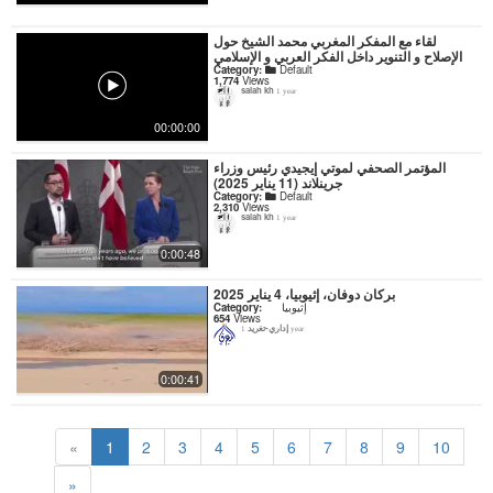
لقاء مع المفكر المغربي محمد الشيخ حول
الإصلاح و التنوير داخل الفكر العربي و الإسلامي
Category:
Default
1,774
Views
salah kh
1 year
00:00:00
المؤتمر الصحفي لموتي إيجيدي رئيس وزراء
جرينلاند (11 يناير 2025)
Category:
Default
2,310
Views
salah kh
1 year
0:00:48
بركان دوفان، إثيوبيا، 4 يناير 2025
Category:
إثيوبيا
654
Views
إداري-تغريد
1 year
0:00:41
«
1
2
3
4
5
6
7
8
9
10
»