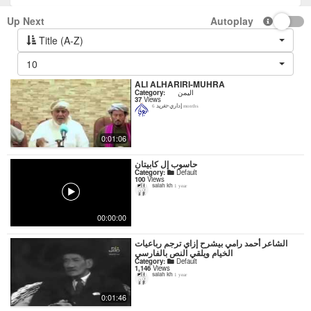
Up Next
Autoplay
Title (A-Z)
10
ALI ALHARIRI-MUHRA
Category:
اليمن
37
Views
إداري-تغريد
6 months
0:01:06
حاسوب إل كابيتان
Category:
Default
100
Views
salah kh
1 year
00:00:00
‏الشاعر أحمد رامي بيشرح إزاي ترجم رباعيات
الخيام ويلقي النص بالفارسي
Category:
Default
1,146
Views
salah kh
1 year
0:01:46